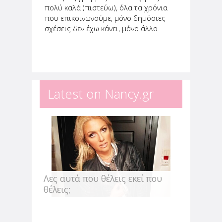
πολύ καλά (πιστεύω), όλα τα χρόνια
που επικοινωνούμε, μόνο δημόσιες
σχέσεις δεν έχω κάνει, μόνο άλλο
πράγμα απ' αυτό που νιώθω ή είμαι
δεν προσπάθησα να δείξω. Οπότε,
λέω ειλικρινά αυτό που νιώθω. Το...
Latest on Nancy.gr
Λες αυτά που θέλεις εκεί που
θέλεις;