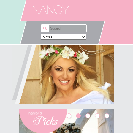
Skip to main content
Λες αυτά που θέλεις εκεί
που θέλεις;
Δε θα σου πω ότι "μια ζωή την έχουμε",
"κάντο" κι άλλα κλασικά που πιστεύω ότι δε
βοηθούν και τόσο. Κι εγώ πολύ συχνά,
αναρωτιέμαι γιατί φοβάμαι να πω αυτά που
θέλω, εκεί που...