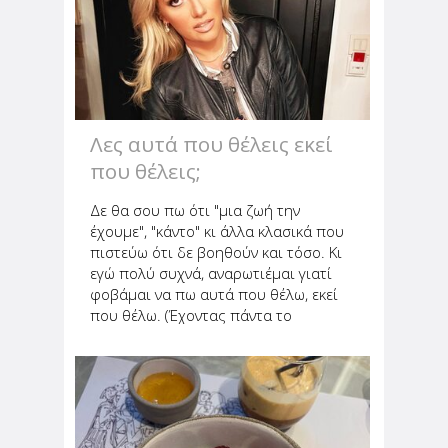
Λες αυτά που θέλεις εκεί
που θέλεις;
Δε θα σου πω ότι "μια ζωή την
έχουμε", "κάντο" κι άλλα κλασικά που
πιστεύω ότι δε βοηθούν και τόσο. Κι
εγώ πολύ συχνά, αναρωτιέμαι γιατί
φοβάμαι να πω αυτά που θέλω, εκεί
που θέλω. (Έχοντας πάντα το
τρίπτυχο "με ηρεμία, χαμόγελο και
χαμηλούς τόνους" στο μυαλό μου).
Και συνοπτικά θα σου πω, ότι το...