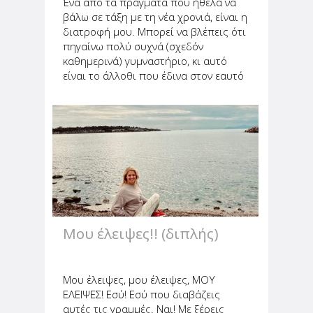
Ένα από τα πράγματα που ήθελα να
βάλω σε τάξη με τη νέα χρονιά, είναι η
διατροφή μου. Μπορεί να βλέπεις ότι
πηγαίνω πολύ συχνά (σχεδόν
καθημερινά) γυμναστήριο, κι αυτό
είναι το άλλοθι που έδινα στον εαυτό
μου για να τρώω ό,τι θέλω χωρίς
τύψεις. "Αφού τα καίω μετά", έλεγα
στον εαυτό μου. Αυτό είχε...
Μου έλειψες!! (διπλής)
Μου έλειψες, μου έλειψες, ΜΟΥ
ΕΛΕΙΨΕΣ! Εσύ! Εσύ που διαβάζεις
αυτές τις γραμμές. Ναι! Με ξέρεις