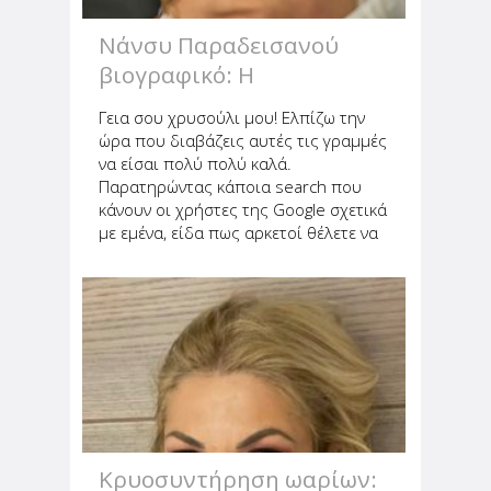
Νάνσυ Παραδεισανού
βιογραφικό: Η
επαγγελματική μου ζωή
Γεια σου χρυσούλι μου! Ελπίζω την
ώρα που διαβάζεις αυτές τις γραμμές
να είσαι πολύ πολύ καλά.
Παρατηρώντας κάποια search που
κάνουν οι χρήστες της Google σχετικά
με εμένα, είδα πως αρκετοί θέλετε να
μάθετε για το βιογραφικό μου και δεν
υπάρχει πουθενά. Επειδή τη
Βικιπαίδεια δεν ξέρω να τη χειριστώ...
Κρυοσυντήρηση ωαρίων: