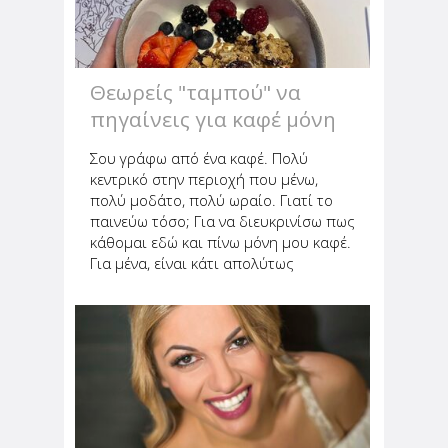
Θεωρείς "ταμπού" να
πηγαίνεις για καφέ μόνη
σου;
Σου γράφω από ένα καφέ. Πολύ
κεντρικό στην περιοχή που μένω,
πολύ μοδάτο, πολύ ωραίο. Γιατί το
παινεύω τόσο; Για να διευκρινίσω πως
κάθομαι εδώ και πίνω μόνη μου καφέ.
Για μένα, είναι κάτι απολύτως
φυσιολογικό. Πολλές από εσάς, όμως,
μου γράφετε συχνά πως ντρέπεστε
και νιώθετε άβολα. Να βγεις έξω...