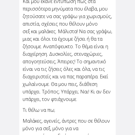
Και μου έκανε εντύπωση πως στα
περισσότερα μηνύματα που έλαβα, μου
Θεωρείς "ταμπού" να
ζητούσατε να σας γράψω για χωρισμούς,
πηγαίνεις για καφέ μόνη
απιστία, σχέσεις που θέλουν μόνο
σου;
σεξ και μαλάκες. Μάλιστα! Να σας γράψω,
μιας και όλοι τα έχουμε ζήσει ή θα τα
Σου γράφω από ένα καφέ. Πολύ κεντρικό στην
ζήσουμε. Αναπόφευκτο. Το θέμα είναι η
περιοχή που μένω, πολύ μοδάτο, πολύ
ωραίο. Γιατί το παινεύω τόσο; Για να
διαχείρηση. Δυσκολίες, στεναχώριες,
διευκρινίσω πως κάθομαι εδώ και πίνω μόνη
απογοητεύσεις; Άπειρες! Το σημαντικό
μου καφέ. Για μένα...
είναι να τις ζήσεις όλες και όλα, να τις
διαχειριστείς και να πας παραπέρα. Εκεί
χωλαίνουμε. Θα μου πεις, διάθεση
υπάρχει. Τρόπος; Υπάρχει; Ναι! Κι αν δεν
υπάρχει, τον φτιάχνουμε.
Τι θέλω να πω;
Μαλάκες, αγενείς, άντρες που σε θέλουν
μόνο για σεξ, μόνο για να