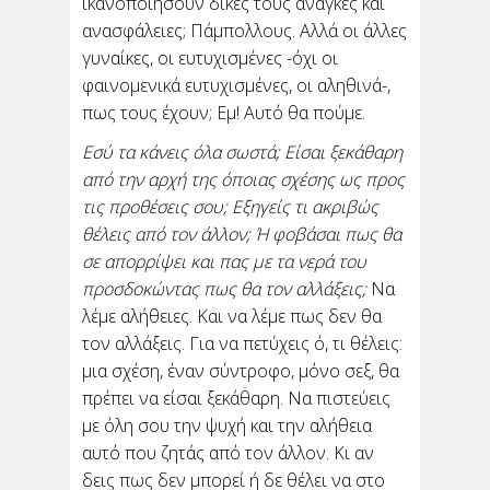
ικανοποιήσουν δικές τους ανάγκες και
ανασφάλειες; Πάμπολλους. Αλλά οι άλλες
γυναίκες, οι ευτυχισμένες -όχι οι
φαινομενικά ευτυχισμένες, οι αληθινά-,
πως τους έχουν; Εμ! Αυτό θα πούμε.
Εσύ τα κάνεις όλα σωστά; Είσαι ξεκάθαρη
από την αρχή της όποιας σχέσης ως προς
τις προθέσεις σου; Εξηγείς τι ακριβώς
θέλεις από τον άλλον; Ή φοβάσαι πως θα
σε απορρίψει και πας με τα νερά του
προσδοκώντας πως θα τον αλλάξεις;
Να
λέμε αλήθειες. Και να λέμε πως δεν θα
τον αλλάξεις. Για να πετύχεις ό, τι θέλεις:
μια σχέση, έναν σύντροφο, μόνο σεξ, θα
πρέπει να είσαι ξεκάθαρη. Να πιστεύεις
με όλη σου την ψυχή και την αλήθεια
αυτό που ζητάς από τον άλλον. Κι αν
δεις πως δεν μπορεί ή δε θέλει να στο