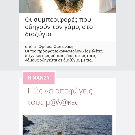
Οι συμπεριφορές που
οδηγούν τον γάμο, στο
διαζύγιο
από τη Φρόσω Φωτεινάκη
Οι πιο πρόσφατες κοινωνιολογικές μελέτες
δείχνουν πως σήμερα, ένας στους τρεις
γάμους οδηγείται σε διαζύγιο, με τις
...
Η ΝΆΝΣΥ
Πώς να αποφύγεις
τους μ@λ@κες
Αντιμετώπισε την
αβεβαιότητα & το άγχος
που προκάλεσε η πανδημία
από την Αλεξάνδρα Παυλέτση - Στεφανή