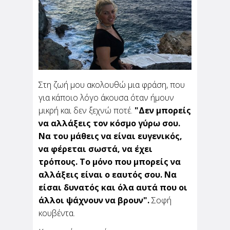
Η πανδημία επηρέασε την ανάγκη του
ανθρώπου να νιώθει ασφάλεια και
δημιούργησε αμφιβολίες για ότι θεωρούσε
δεδομένο. Αυτό...
Στη ζωή μου ακολουθώ μια φράση, που
για κάποιο λόγο άκουσα όταν ήμουν
μικρή και δεν ξεχνώ ποτέ.
"Δεν μπορείς
Ποιες τροφές βοηθούν τον
να αλλάξεις τον κόσμο γύρω σου.
μεταβολισμό σου;
Να του μάθεις να είναι ευγενικός,
να φέρεται σωστά, να έχει
από την Κατερίνα Πιπέρη
Είμαι σίγουρη πως αν προσπαθείς να χάσεις
τρόπους. Το μόνο που μπορείς να
τα περιττά κιλά -εννοείται πως όλοι έχουμε- ή
αν προσπαθείς να υιοθετήσεις έναν πιο
αλλάξεις είναι ο εαυτός σου. Να
υγιεινό...
είσαι δυνατός και όλα αυτά που οι
άλλοι ψάχνουν να βρουν".
Σοφή
κουβέντα.