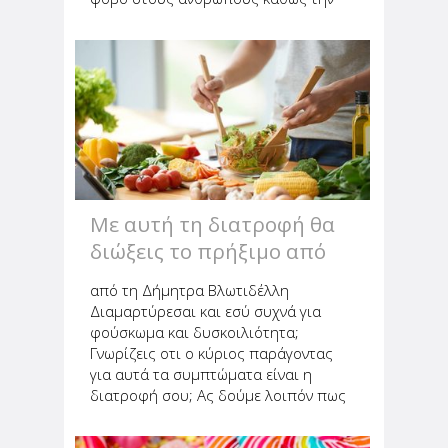
έχουν συνδυάσει με το πάχος. Αυτή η
αντίληψη είναι μία από τις πολλές
λανθασμένες αντιλήψεις...
Με αυτή τη διατροφή θα
διώξεις το πρήξιμο από
την κοιλιά σου
από τη Δήμητρα Βλωτιδέλλη
Διαμαρτύρεσαι και εσύ συχνά για
φούσκωμα και δυσκοιλιότητα;
Γνωρίζεις οτι ο κύριος παράγοντας
για αυτά τα συμπτώματα είναι η
διατροφή σου; Ας δούμε λοιπόν πως
μπορείς να αντιμετωπίσεις αυτή τη
δυσάρεστη κατάσταση που