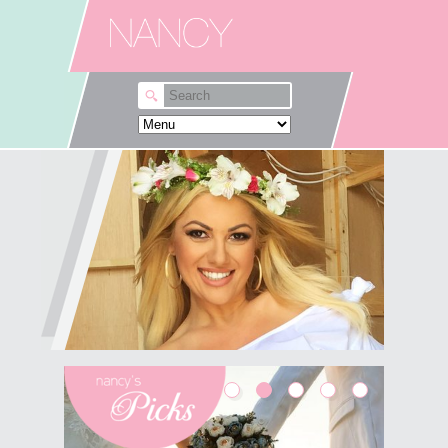
Skip to main content
Λες αυτά που θέλεις εκεί
που θέλεις;
Δε θα σου πω ότι "μια ζωή την έχουμε",
"κάντο" κι άλλα κλασικά που πιστεύω ότι δε
βοηθούν και τόσο. Κι εγώ πολύ συχνά,
αναρωτιέμαι γιατί φοβάμαι να πω αυτά που
θέλω, εκεί που...