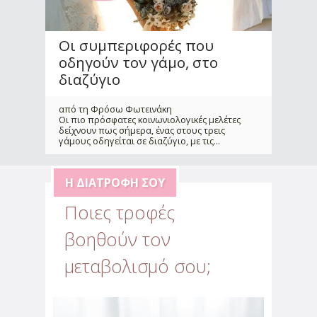
Οι συμπεριφορές που
οδηγούν τον γάμο, στο
διαζύγιο
από τη Φρόσω Φωτεινάκη
Οι πιο πρόσφατες κοινωνιολογικές μελέτες
δείχνουν πως σήμερα, ένας στους τρεις
γάμους οδηγείται σε διαζύγιο, με τις
...
Η ΔΙΑΤΡΟΦΉ ΣΟΥ
Ποιες τροφές
βοηθούν τον
Αντιμετώπισε την
μεταβολισμό σου;
αβεβαιότητα & το άγχος
που προκάλεσε η πανδημία
από την Αλεξάνδρα Παυλέτση - Στεφανή