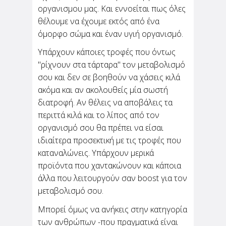
οργανισμου μας. Και εννοείται πως όλες
θέλουμε να έχουμε εκτός από ένα
Θεωρείς "ταμπού" να
όμορφο σώμα και έναν υγιή οργανισμό.
πηγαίνεις για καφέ μόνη
σου;
Υπάρχουν κάποιες τροφές που όντως
"ρίχνουν στα τάρταρα" τον μεταβολισμό
Σου γράφω από ένα καφέ. Πολύ κεντρικό στην
σου και δεν σε βοηθούν να χάσεις κιλά
περιοχή που μένω, πολύ μοδάτο, πολύ
ωραίο. Γιατί το παινεύω τόσο; Για να
ακόμα και αν ακολουθείς μία σωστή
διευκρινίσω πως κάθομαι εδώ και πίνω μόνη
διατροφή. Αν θέλεις να αποβάλεις τα
μου καφέ. Για μένα...
περιττά κιλά και το λίπος από τον
οργανισμό σου θα πρέπει να είσαι
ιδιαίτερα προσεκτική με τις τροφές που
καταναλώνεις. Υπάρχουν μερικά
προϊόντα που χαντακώνουν και κάποια
άλλα που λειτουργούν σαν boost για τον
μεταβολισμό σου.
Μπορεί όμως να ανήκεις στην κατηγορία
των ανθρώπων -που πραγματικά είναι