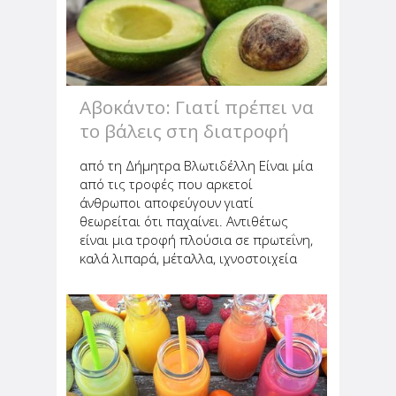
Αβοκάντο: Γιατί πρέπει να
το βάλεις στη διατροφή
σου;
από τη Δήμητρα Βλωτιδέλλη Είναι μία
από τις τροφές που αρκετοί
άνθρωποι αποφεύγουν γιατί
θεωρείται ότι παχαίνει. Αντιθέτως
είναι μια τροφή πλούσια σε πρωτεΐνη,
καλά λιπαρά, μέταλλα, ιχνοστοιχεία
και πολλά ακόμα. Πολλοί το
αποκαλούν «θησαυρό της υγείας»
εξαιτίας των πολλών οφελών που
παρουσιάζει...