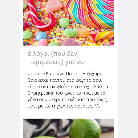
ταλαιπωρεί πολλούς! Πρόσθεσε
προβιοτικά στην διατροφή...
8 λόγοι (που δεν
περιμένεις) για να
ελαττώσεις την ζάχαρη
από την Κατερίνα Πιπέρη Η ζάχαρη
βρίσκεται παντού στο φαγητό σου,
είτε το καταλαβαίνεις είτε όχι. Από τα
δημητριακά που τρως το πρωί με το
γάλα σου μέχρι την κέτσαπ που τρως
μαζί με τις τηγανητές πατάτες. Με
όλα αυτά τα προβλήματα που
αντιμετωπίζει αρκετός κόσμος αυτή
την εποχή, όπως η χοληστερίνη...