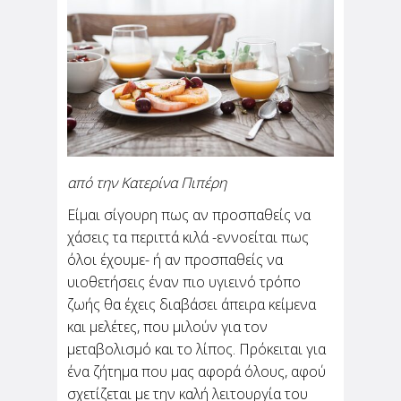
Η πανδημία επηρέασε την ανάγκη του
ανθρώπου να νιώθει ασφάλεια και
δημιούργησε αμφιβολίες για ότι θεωρούσε
δεδομένο. Αυτό...
από την Κατερίνα Πιπέρη
Ποιες τροφές βοηθούν τον
Είμαι σίγουρη πως αν προσπαθείς να
μεταβολισμό σου;
χάσεις τα περιττά κιλά -εννοείται πως
όλοι έχουμε- ή αν προσπαθείς να
από την Κατερίνα Πιπέρη
Είμαι σίγουρη πως αν προσπαθείς να χάσεις
υιοθετήσεις έναν πιο υγιεινό τρόπο
τα περιττά κιλά -εννοείται πως όλοι έχουμε- ή
αν προσπαθείς να υιοθετήσεις έναν πιο
ζωής θα έχεις διαβάσει άπειρα κείμενα
υγιεινό...
και μελέτες, που μιλούν για τον
μεταβολισμό και το λίπος. Πρόκειται για
ένα ζήτημα που μας αφορά όλους, αφού
σχετίζεται με την καλή λειτουργία του