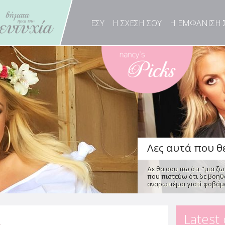
Λες αυτά που θέ
Δε θα σου πω ότι "μια ζω
ΕΣΥ
Η ΣΧΕΣΗ ΣΟΥ
Η ΕΜΦΑΝΙΣΗ 
που πιστεύω ότι δε βοηθο
αναρωτιέμαι γιατί φοβάμα
Οι συμπεριφορ
γάμο, στο διαζ
από τη Φρόσω Φωτεινά
Οι πιο πρόσφατες κοινων
σήμερα, ένας στους τρεις 
Latest