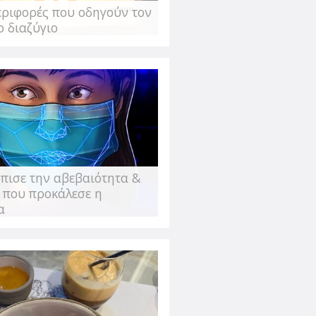
εριφορές που οδηγούν τον
σπαθείς να χάσεις τα περιττά κιλά
ο διαζύγιο
με- ή αν προσπαθείς να υιοθετήσεις
ύ" να πηγαίνεις για
πισε την αβεβαιότητα &
 που προκάλεσε η
α
 Πολύ κεντρικό στην περιοχή που
ωραίο. Γιατί το παινεύω τόσο; Για να
εδώ και πίνω μόνη μου καφέ. Για