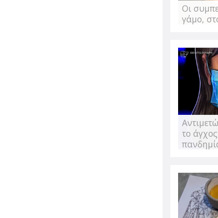
από την Κατερίνα Πιπέρη
Οι συμπ
Είμαι σίγουρη πως αν προ
γάμο, στ
-εννοείται πως όλοι έχου
έναν πιο υγιεινό...
Θεωρείς "ταμπο
Αντιμετώ
καφέ μόνη σου;
το άγχος
πανδημί
Σου γράφω από ένα καφέ.
μένω, πολύ μοδάτο, πολύ 
διευκρινίσω πως κάθομαι 
μένα...