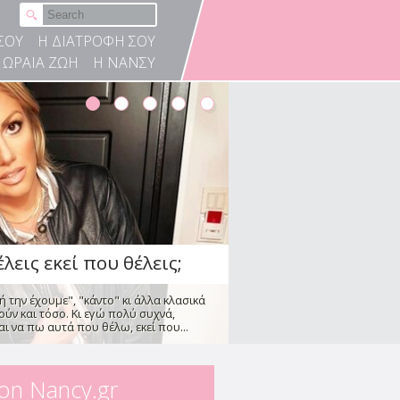
λεις εκεί που θέλεις;
ή την έχουμε", "κάντο" κι άλλα κλασικά
ΣΟΥ
Η ΔΙΑΤΡΟΦΗ ΣΟΥ
ύν και τόσο. Κι εγώ πολύ συχνά,
ΩΡΑΙΑ ΖΩΗ
Η ΝΑΝΣΥ
ι να πω αυτά που θέλω, εκεί που...
ές που οδηγούν τον
ύγιο
κη
ιολογικές μελέτες δείχνουν πως
γάμους οδηγείται σε διαζύγιο, με τις
...
 on Nancy.gr