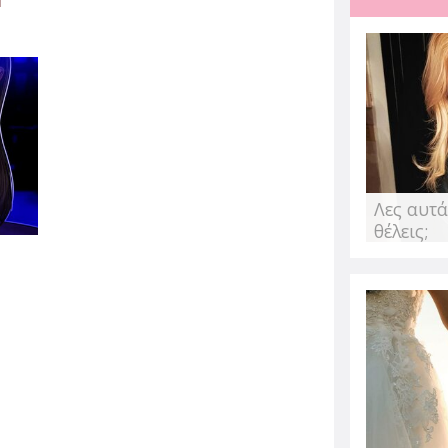
"
Αντιμετώπισε τ
άγχος που προ
από την Αλεξάνδρα Παυλέ
Η πανδημία επηρέασε την
ασφάλεια και δημιούργησ
Λες αυτά
δεδομένο. Αυτό...
θέλεις;
ε η
Ποιες τροφές β
μεταβολισμό σ