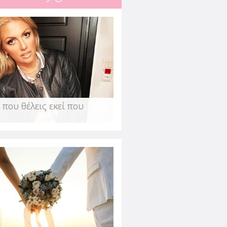
ην αβεβαιότητα & το
κάλεσε η πανδημία
τση - Στεφανή
 ανάγκη του ανθρώπου να νιώθει
ε αμφιβολίες για ότι θεωρούσε
 που θέλεις εκεί που
οηθούν τον
ου;