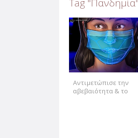
Tag "Πανδημία
Αντιμετώπισε την
αβεβαιότητα & το
άγχος που προκάλεσ
πανδημία