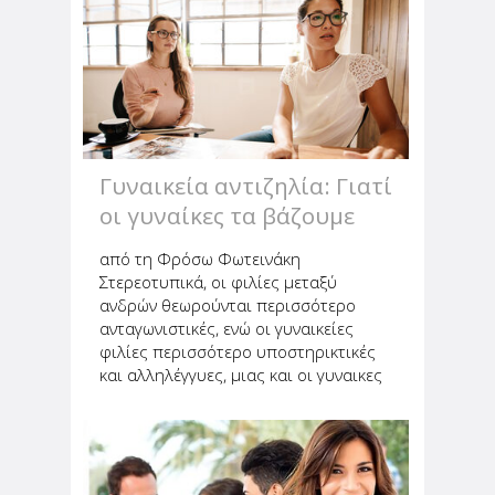
ήταν και οι δύο τους τρελά...
Γυναικεία αντιζηλία: Γιατί
οι γυναίκες τα βάζουμε
με... τις άλλες γυναίκες;
από τη Φρόσω Φωτεινάκη
Στερεοτυπικά, οι φιλίες μεταξύ
ανδρών θεωρούνται περισσότερο
ανταγωνιστικές, ενώ οι γυναικείες
φιλίες περισσότερο υποστηρικτικές
και αλληλέγγυες, μιας και οι γυναικες
εχουμε την ταση να μιλάμε ανοιχτά
στις φιλες μας, εκφραζοντας τις πιο
ευαλωτες και αδυναμες πλευρες μας,
κατι...