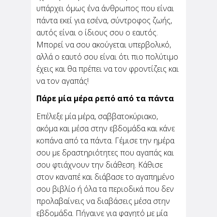
υπάρχει όμως ένα άνθρωπος που είναι
πάντα εκεί για εσένα, σύντροφος ζωής,
Θεωρείς "ταμπού" να
αυτός είναι ο ίδιους σου ο εαυτός.
πηγαίνεις για καφέ μόνη
Μπορεί να σου ακούγεται υπερβολικό,
σου;
αλλά ο εαυτό σου είναι ότι πιο πολύτιμο
έχεις και θα πρέπει να τον φροντίζεις και
Σου γράφω από ένα καφέ. Πολύ κεντρικό στην
περιοχή που μένω, πολύ μοδάτο, πολύ
να τον αγαπάς!
ωραίο. Γιατί το παινεύω τόσο; Για να
διευκρινίσω πως κάθομαι εδώ και πίνω μόνη
Πάρε μία μέρα ρεπό από τα πάντα
μου καφέ. Για μένα...
Επέλεξε μία μέρα, σαββατοκύριακο,
ακόμα και μέσα στην εβδομάδα και κάνε
κοπάνα από τα πάντα. Γέμισε την ημέρα
σου με δραστηριότητες που αγαπάς και
σου φτιάχνουν την διάθεση. Κάθισε
στον καναπέ και διάβασε το αγαπημένο
σου βιβλίο ή όλα τα περιοδικά που δεν
προλαβαίνεις να διαβάσεις μέσα στην
εβδομάδα. Πήγαινε για φαγητό με μία