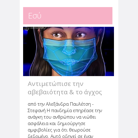
Εσύ
Αντιμετώπισε την
αβεβαιότητα & το άγχος
που προκάλεσε η
από την Αλεξάνδρα Παυλέτση -
πανδημία
Στεφανή Η πανδημία επηρέασε την
ανάγκη του ανθρώπου να νιώθει
ασφάλεια και δημιούργησε
αμφιβολίες για ότι θεωρούσε
δεδομένο. Αυτό οδηγεί σε έναν