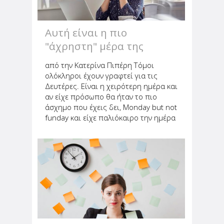
Αυτή είναι η πιο
"άχρηστη" μέρα της
εβδομάδας (και δεν θα
από την Κατερίνα Πιπέρη Τόμοι
πιστεύεις ποια)
ολόκληροι έχουν γραφτεί για τις
Δευτέρες. Είναι η χειρότερη ημέρα και
αν είχε πρόσωπο θα ήταν το πιο
άσχημο που έχεις δει, Monday but not
funday και είχε παλιόκαιρο την ημέρα
που σε γνώρισα (Δευτέρα θα ήταν).
Άλλα τόσα έχουν ειπωθεί για το
Σάββατο και την Κυριακή...