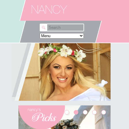
Skip to main content
Λες αυτά που θέλεις εκεί
που θέλεις;
Δε θα σου πω ότι "μια ζωή την έχουμε",
"κάντο" κι άλλα κλασικά που πιστεύω ότι δε
βοηθούν και τόσο. Κι εγώ πολύ συχνά,
αναρωτιέμαι γιατί φοβάμαι να πω αυτά που
θέλω, εκεί που...