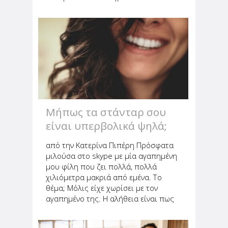
αναγκαίο επαναπροσδιορισμό για τα
δεδομένα της ζωής του, νιώθοντας
έτσι ότι δεν έχει τον έλεγχο και
βιώνοντας την αβεβαιότητα...
Μήπως τα στάνταρ σου
είναι υπερβολικά ψηλά;
από την Κατερίνα Πιπέρη Πρόσφατα
μιλούσα στο skype με μία αγαπημένη
μου φίλη που ζει πολλά, πολλά
χιλιόμετρα μακριά από εμένα. Το
θέμα; Μόλις είχε χωρίσει με τον
αγαπημένο της. Η αλήθεια είναι πως
μου έκανε ιδιαίτερη εντύπωση, καθώς
την τελευταία φορά που μιλήσαμε