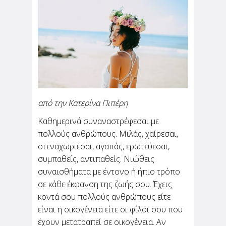
Η πανδημία επηρέασε την ανάγκη του
ανθρώπου να νιώθει ασφάλεια και
δημιούργησε αμφιβολίες για ότι θεωρούσε
δεδομένο. Αυτό...
από την Κατερίνα Πιπέρη
Ποιες τροφές βοηθούν τον
Καθημερινά συναναστρέφεσαι με
μεταβολισμό σου;
πολλούς ανθρώπους. Μιλάς, χαίρεσαι,
στεναχωριέσαι, αγαπάς, ερωτεύεσαι,
από την Κατερίνα Πιπέρη
Είμαι σίγουρη πως αν προσπαθείς να χάσεις
συμπαθείς, αντιπαθείς. Νιώθεις
τα περιττά κιλά -εννοείται πως όλοι έχουμε- ή
αν προσπαθείς να υιοθετήσεις έναν πιο
συναισθήματα με έντονο ή ήπιο τρόπο
υγιεινό...
σε κάθε έκφανση της ζωής σου. Έχεις
κοντά σου πολλούς ανθρώπους είτε
είναι η οικογένεια είτε οι φίλοι σου που
έχουν μετατραπεί σε οικογένεια. Αν