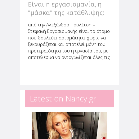
Είναι η εργασιομανία, η
"μάσκα" της κατάθλιψης;
από την Αλεξάνδρα Παυλέτση –
Στεφανή Εργασιομανής είναι το άτομο
που δουλεύει ασταμάτητα, χωρίς να
ξεκουράζεται και αποτελεί μόνη του
προτεραιότητα του η εργασία του, με
αποτέλεσμα να ανταγωνίζεται όλες τις
άλλες πτυχές της ζωής του. Συνήθως
παραμελούν την οικογένεια τους και
τα κοντινά τους...
Latest on Nancy.gr