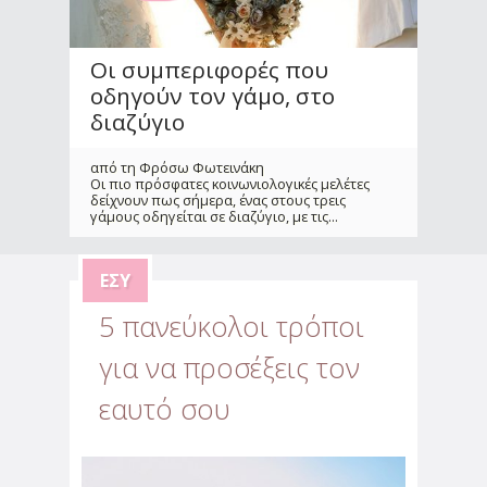
Οι συμπεριφορές που
οδηγούν τον γάμο, στο
διαζύγιο
από τη Φρόσω Φωτεινάκη
Οι πιο πρόσφατες κοινωνιολογικές μελέτες
δείχνουν πως σήμερα, ένας στους τρεις
γάμους οδηγείται σε διαζύγιο, με τις
...
ΕΣΎ
5 πανεύκολοι τρόποι
για να προσέξεις τον
Αντιμετώπισε την
εαυτό σου
αβεβαιότητα & το άγχος
που προκάλεσε η πανδημία
από την Αλεξάνδρα Παυλέτση - Στεφανή