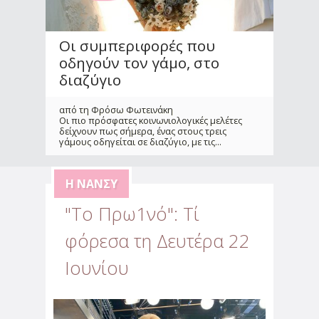
Οι συμπεριφορές που
οδηγούν τον γάμο, στο
διαζύγιο
από τη Φρόσω Φωτεινάκη
Οι πιο πρόσφατες κοινωνιολογικές μελέτες
δείχνουν πως σήμερα, ένας στους τρεις
γάμους οδηγείται σε διαζύγιο, με τις
...
Η ΝΆΝΣΥ
"Το Πρω1νό": Τί
φόρεσα τη Δευτέρα 22
Αντιμετώπισε την
Ιουνίου
αβεβαιότητα & το άγχος
που προκάλεσε η πανδημία
από την Αλεξάνδρα Παυλέτση - Στεφανή