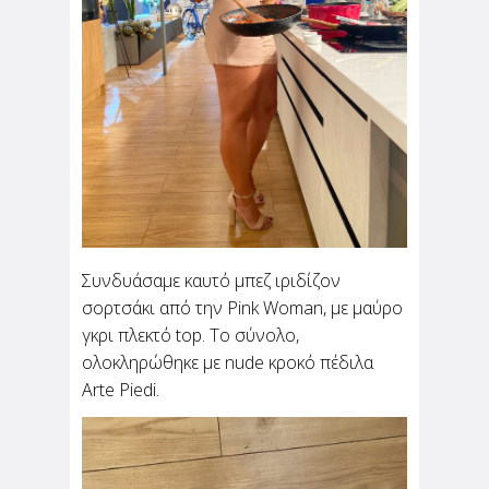
Θεωρείς "ταμπού" να
πηγαίνεις για καφέ μόνη
σου;
Σου γράφω από ένα καφέ. Πολύ κεντρικό στην
περιοχή που μένω, πολύ μοδάτο, πολύ
ωραίο. Γιατί το παινεύω τόσο; Για να
διευκρινίσω πως κάθομαι εδώ και πίνω μόνη
μου καφέ. Για μένα...
Συνδυάσαμε καυτό μπεζ ιριδίζον
σορτσάκι από την Pink Woman, με μαύρο
γκρι πλεκτό top. Το σύνολο,
ολοκληρώθηκε με nude κροκό πέδιλα
Arte Piedi.
1a47c7df-b058-42e7-ab50-
961db0db9090.jpg