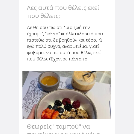
Λες αυτά που θέλεις εκεί
που θέλεις;
Δε θα σου πω ότι "μια ζωή την
έχουμε", "κάντο" κι άλλα κλασικά που
πιστεύω ότι δε βοηθούν και τόσο. Κι
εγώ πολύ συχνά, αναρωτιέμαι γιατί
φοβάμαι να πω αυτά που θέλω, εκεί
που θέλω. (Έχοντας πάντα το
τρίπτυχο "με ηρεμία, χαμόγελο και
χαμηλούς τόνους" στο μυαλό μου).
Και συνοπτικά θα σου πω, ότι το...
Θεωρείς "ταμπού" να