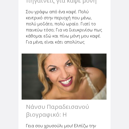
πηγαίνεις για καφέ μόνη
σου;
Σου γράφω από ένα καφέ. Πολύ
κεντρικό στην περιοχή που μένω,
πολύ μοδάτο, πολύ ωραίο. Γιατί το
παινεύω τόσο; Για να διευκρινίσω πως
κάθομαι εδώ και πίνω μόνη μου καφέ.
Για μένα, είναι κάτι απολύτως
φυσιολογικό. Πολλές από εσάς, όμως,
μου γράφετε συχνά πως ντρέπεστε
και νιώθετε άβολα. Να βγεις έξω...
Νάνσυ Παραδεισανού
βιογραφικό: Η
επαγγελματική μου ζωή
Γεια σου χρυσούλι μου! Ελπίζω την