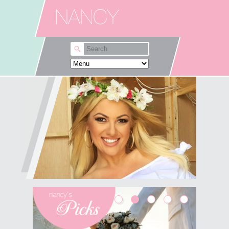
Skip to main content
Λες αυτά που θέλεις εκεί
που θέλεις;
Δε θα σου πω ότι "μια ζωή την έχουμε",
"κάντο" κι άλλα κλασικά που πιστεύω ότι δε
βοηθούν και τόσο. Κι εγώ πολύ συχνά,
αναρωτιέμαι γιατί φοβάμαι να πω αυτά που
θέλω, εκεί που...