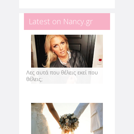
λέω ειλικρινά αυτό που νιώθω. Το...
Latest on Nancy.gr
Λες αυτά που θέλεις εκεί που
θέλεις;