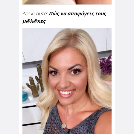
Δες κι αυτό:
Πώς να αποφύγεις τους
μ@λ@κες
dc6280ba-2a7a-4905-b4de-
1bafa290a0bd.jpg