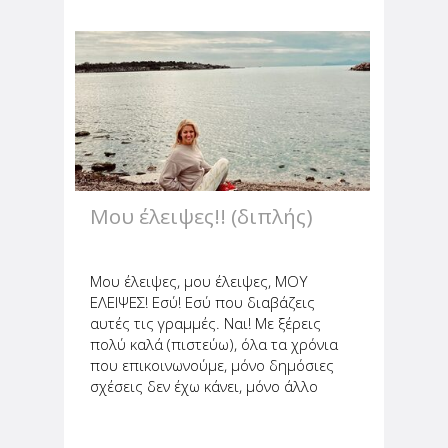
υποθέτω πως η ευτυχία είναι
πρωτόγνωρη. Αυτό το συναίσθημα.
Που είναι τόσο θετικό, τόσο μοναδικό,
τόσο...
Μου έλειψες!! (διπλής)
Μου έλειψες, μου έλειψες, ΜΟΥ
ΕΛΕΙΨΕΣ! Εσύ! Εσύ που διαβάζεις
αυτές τις γραμμές. Ναι! Με ξέρεις
πολύ καλά (πιστεύω), όλα τα χρόνια
που επικοινωνούμε, μόνο δημόσιες
σχέσεις δεν έχω κάνει, μόνο άλλο
πράγμα απ' αυτό που νιώθω ή είμαι
δεν προσπάθησα να δείξω. Οπότε,