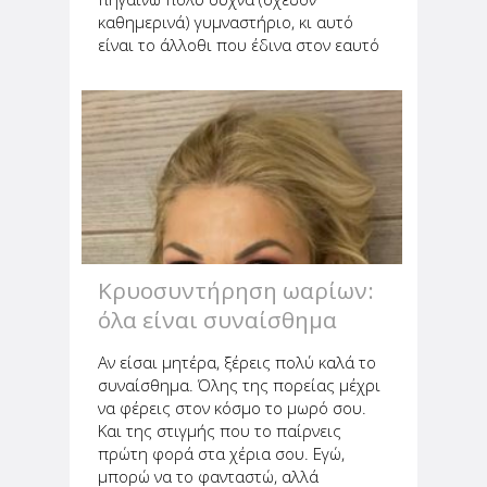
καθημερινά) γυμναστήριο, κι αυτό
είναι το άλλοθι που έδινα στον εαυτό
μου για να τρώω ό,τι θέλω χωρίς
τύψεις. "Αφού τα καίω μετά", έλεγα
στον εαυτό μου. Αυτό είχε...
Κρυοσυντήρηση ωαρίων:
όλα είναι συναίσθημα
Αν είσαι μητέρα, ξέρεις πολύ καλά το
συναίσθημα. Όλης της πορείας μέχρι
να φέρεις στον κόσμο το μωρό σου.
Και της στιγμής που το παίρνεις
πρώτη φορά στα χέρια σου. Εγώ,
μπορώ να το φανταστώ, αλλά