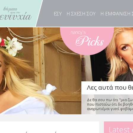
Λες αυτά που θέ
Δε θα σου πω ότι "μια ζω
ΕΣΥ
Η ΣΧΕΣΗ ΣΟΥ
Η ΕΜΦΑΝΙΣΗ 
που πιστεύω ότι δε βοηθο
αναρωτιέμαι γιατί φοβάμα
Οι συμπεριφορ
γάμο, στο διαζ
από τη Φρόσω Φωτεινά
Οι πιο πρόσφατες κοινων
σήμερα, ένας στους τρεις 
Latest