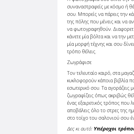
συναναστραφείς με κόσμο ή θέλ
σου. Μπορείς να πάρεις την κά
της πόλης που μένεις και να αν
να φωτογραφηθούν. Διαφορετι
κάνετε μία βόλτα και να την μ
μία μορφή τέχνης και σου δίνε
τρόπο θέλεις.
Ζωγράφισε
Τον τελευταίο καιρό, στα μαγαζ
κυκλοφορούν κάποια βιβλία π
εσωτερικό σου. Τα αγοράζεις μ
ζωγραφίζεις όπως ακριβώς θέλε
ένας εξαιρετικός τρόπος που λε
αποβάλεις όλο το στρες της ημέ
στο τοίχο του σαλονιού σου έ
Δες κι αυτό:
Υπέροχοι τρόποι