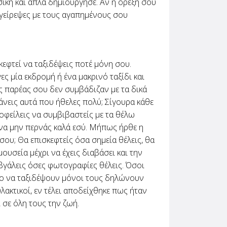
σική και απλά δημιούργησε. Αν η όρεξη σου
αγείρεψες με τους αγαπημένους σου
κεφτεί να ταξιδέψεις ποτέ μόνη σου.
 μία εκδρομή ή ένα μακρινό ταξίδι και
ης παρέας σου δεν συμβάδιζαν με τα δικά
κάνεις αυτά που ήθελες πολύ; Σίγουρα κάθε
οφείλεις να συμβιβαστείς με τα θέλω
 να μην περνάς καλά εσύ. Μήπως ήρθε η
σου; Θα επισκεφτείς όσα σημεία θέλεις, θα
ουσεία μέχρι να έχεις διαβάσει και την
βγάλεις όσες φωτογραφίες θέλεις. Όσοι
κο να ταξιδέψουν μόνοι τους δηλώνουν
ακτικοί, εν τέλει αποδείχθηκε πως ήταν
 σε όλη τους την ζωή.