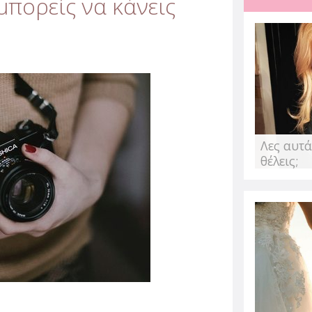
μπορείς να κάνεις
Αντιμετώπισε τ
άγχος που προ
από την Αλεξάνδρα Παυλέ
Η πανδημία επηρέασε την
ασφάλεια και δημιούργησ
Λες αυτά
δεδομένο. Αυτό...
θέλεις;
Ποιες τροφές β
μεταβολισμό σ