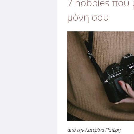
7 hobbies που 
μόνη σου
από την Κατερίνα Πιπέρη