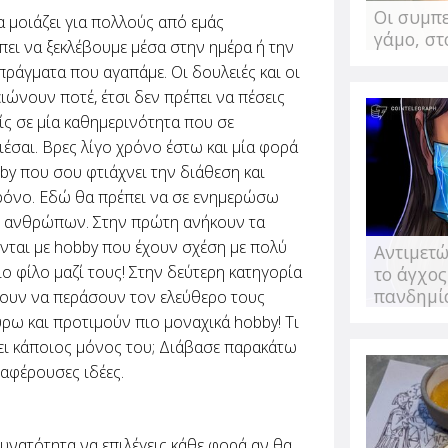
από την Κατερίνα Πιπέρη
Οι συμπ
 μοιάζει για πολλούς από εμάς
Είμαι σίγουρη πως αν προ
γάμο, στ
-εννοείται πως όλοι έχου
πει να ξεκλέβουμε μέσα στην ημέρα ή την
έναν πιο υγιεινό...
ράγματα που αγαπάμε. Οι δουλειές και οι
ώνουν ποτέ, έτσι δεν πρέπει να πέσεις
ίς σε μία καθημερινότητα που σε
ριέσαι. Βρες λίγο χρόνο έστω και μία φορά
by
που σου φτιάχνει την διάθεση και
ρόνο. Εδώ θα πρέπει να σε ενημερώσω
 ανθρώπων. Στην πρώτη ανήκουν τα
Θεωρείς "ταμπο
νται με
hobby
που έχουν σχέση με πολύ
Αντιμετώ
καφέ μόνη σου;
ο φίλο μαζί τους! Στην δεύτερη κατηγορία
το άγχος
πανδημί
ουν να περάσουν τον ελεύθερο τους
Σου γράφω από ένα καφέ.
μένω, πολύ μοδάτο, πολύ 
ύρω και προτιμούν πιο μοναχικά
hobby
! Τι
διευκρινίσω πως κάθομαι 
ει κάποιος μόνος του; Διάβασε παρακάτω
μένα...
ιαφέρουσες ιδέες.
υνατότητα να επιλέγεις κάθε φορά αν θα