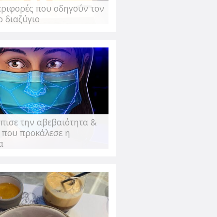
εριφορές που οδηγούν τον
σπαθείς να χάσεις τα περιττά κιλά
ο διαζύγιο
με- ή αν προσπαθείς να υιοθετήσεις
ύ" να πηγαίνεις για
πισε την αβεβαιότητα &
 που προκάλεσε η
α
 Πολύ κεντρικό στην περιοχή που
ωραίο. Γιατί το παινεύω τόσο; Για να
εδώ και πίνω μόνη μου καφέ. Για