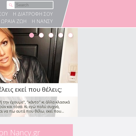
λεις εκεί που θέλεις;
ή την έχουμε", "κάντο" κι άλλα κλασικά
ΣΟΥ
Η ΔΙΑΤΡΟΦΗ ΣΟΥ
ύν και τόσο. Κι εγώ πολύ συχνά,
ΩΡΑΙΑ ΖΩΗ
Η ΝΑΝΣΥ
ι να πω αυτά που θέλω, εκεί που...
ές που οδηγούν τον
ύγιο
κη
ιολογικές μελέτες δείχνουν πως
γάμους οδηγείται σε διαζύγιο, με τις
...
 on Nancy.gr