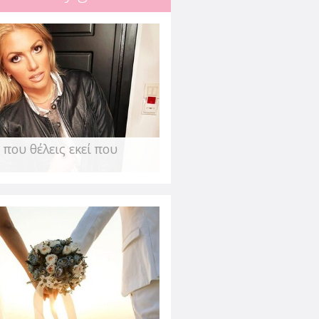
ην αβεβαιότητα & το
κάλεσε η πανδημία
τση - Στεφανή
 ανάγκη του ανθρώπου να νιώθει
ε αμφιβολίες για ότι θεωρούσε
 που θέλεις εκεί που
οηθούν τον
ου;