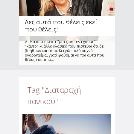
Λες αυτά που θέλεις εκεί
που θέλεις;
Δε θα σου πω ότι "μια ζωή την έχουμε",
"κάντο" κι άλλα κλασικά που πιστεύω ότι δε
βοηθούν και τόσο. Κι εγώ πολύ συχνά,
αναρωτιέμαι γιατί φοβάμαι να πω αυτά που
θέλω, εκεί που...
Tag "Διαταραχή
πανικού"
Οι συμπεριφορές που
οδηγούν τον γάμο, στο
διαζύγιο