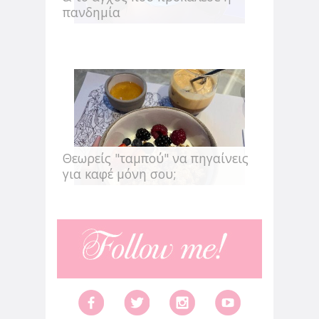
περιοχή που μένω, πολύ μοδάτο, πολύ
πανδημία
ωραίο. Γιατί το παινεύω τόσο; Για να
διευκρινίσω πως κάθομαι εδώ και πίνω μόνη
μου καφέ. Για μένα...
Θεωρείς "ταμπού" να πηγαίνεις
για καφέ μόνη σου;