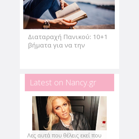
από τη Φρόσω Φωτεινάκη
Οι πιο πρόσφατες κοινωνιολογικές μελέτες
δείχνουν πως σήμερα, ένας στους τρεις
γάμους οδηγείται σε διαζύγιο, με τις
...
Διαταραχή Πανικού: 10+1
βήματα για να την
αντιμετωπίσεις
Αντιμετώπισε την
αβεβαιότητα & το άγχος
που προκάλεσε η πανδημία
Latest on Nancy.gr
από την Αλεξάνδρα Παυλέτση - Στεφανή
Η πανδημία επηρέασε την ανάγκη του
ανθρώπου να νιώθει ασφάλεια και
δημιούργησε αμφιβολίες για ότι θεωρούσε
δεδομένο. Αυτό...
Λες αυτά που θέλεις εκεί που