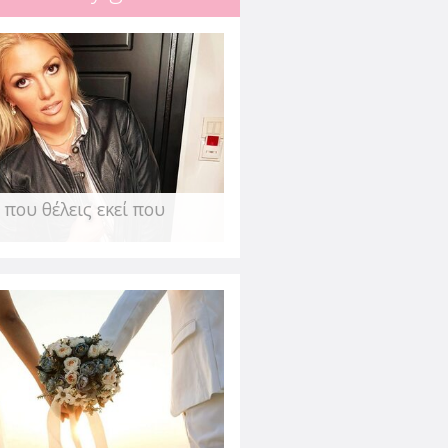
ην αβεβαιότητα & το
κάλεσε η πανδημία
τση - Στεφανή
 ανάγκη του ανθρώπου να νιώθει
ε αμφιβολίες για ότι θεωρούσε
 που θέλεις εκεί που
οηθούν τον
ου;