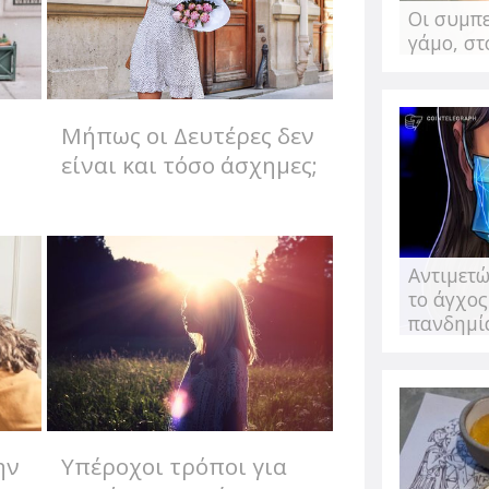
από την Κατερίνα Πιπέρη
Οι συμπ
Είμαι σίγουρη πως αν προ
γάμο, στ
-εννοείται πως όλοι έχου
έναν πιο υγιεινό...
Μήπως οι Δευτέρες δεν
είναι και τόσο άσχημες;
Θεωρείς "ταμπο
Αντιμετώ
καφέ μόνη σου;
το άγχος
πανδημί
Σου γράφω από ένα καφέ.
μένω, πολύ μοδάτο, πολύ 
διευκρινίσω πως κάθομαι 
μένα...
ην
Υπέροχοι τρόποι για