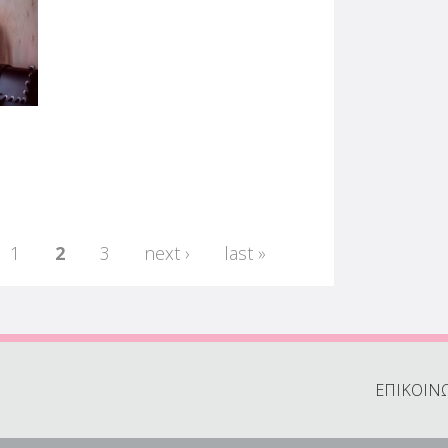
ωή
1
2
3
next ›
last »
ΕΠΙΚΟΙΝ