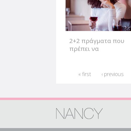
2+2 πράγματα που
πρέπει να
απολαμβάνεις στη ζ
Pages
« first
‹ previous