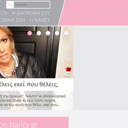
λεις εκεί που θέλεις;
ή την έχουμε", "κάντο" κι άλλα κλασικά
ΣΟΥ
Η ΔΙΑΤΡΟΦΗ ΣΟΥ
ύν και τόσο. Κι εγώ πολύ συχνά,
ΩΡΑΙΑ ΖΩΗ
Η ΝΑΝΣΥ
ι να πω αυτά που θέλω, εκεί που...
ές που οδηγούν τον
ύγιο
κη
ιολογικές μελέτες δείχνουν πως
γάμους οδηγείται σε διαζύγιο, με τις
...
 on Nancy.gr