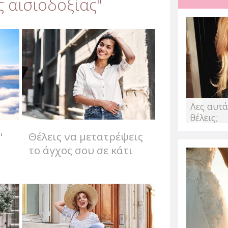
 αισιοδοξίας"
Αντιμετώπισε τ
άγχος που προ
από την Αλεξάνδρα Παυλέ
Η πανδημία επηρέασε την
ασφάλεια και δημιούργησ
Λες αυτά
δεδομένο. Αυτό...
θέλεις;
"
Θέλεις να μετατρέψεις
το άγχος σου σε κάτι
ευχάριστο; Κλικ!
Ποιες τροφές β
μεταβολισμό σ