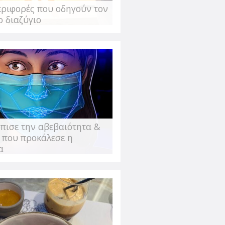
εριφορές που οδηγούν τον
σπαθείς να χάσεις τα περιττά κιλά
ο διαζύγιο
με- ή αν προσπαθείς να υιοθετήσεις
ύ" να πηγαίνεις για
πισε την αβεβαιότητα &
 που προκάλεσε η
α
 Πολύ κεντρικό στην περιοχή που
ωραίο. Γιατί το παινεύω τόσο; Για να
εδώ και πίνω μόνη μου καφέ. Για