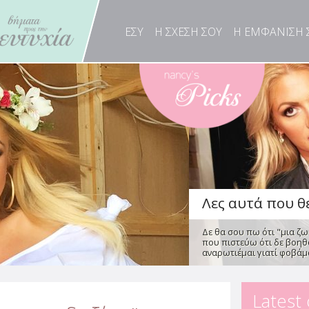
Λες αυτά που θέ
Δε θα σου πω ότι "μια ζω
ΕΣΥ
Η ΣΧΕΣΗ ΣΟΥ
Η ΕΜΦΑΝΙΣΗ 
που πιστεύω ότι δε βοηθο
αναρωτιέμαι γιατί φοβάμα
Οι συμπεριφορ
γάμο, στο διαζ
από τη Φρόσω Φωτεινά
Οι πιο πρόσφατες κοινων
σήμερα, ένας στους τρεις 
Latest