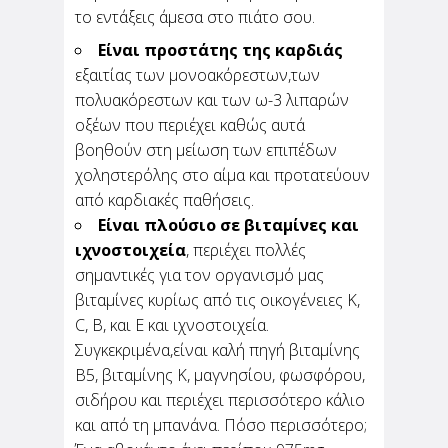
το εντάξεις άμεσα στο πιάτο σου.
Είναι προστάτης της καρδιάς
Θεωρείς "ταμπού" να
πηγαίνεις για καφέ μόνη
εξαιτίας των μονοακόρεστων,των
σου;
πολυακόρεστων και των ω-3 λιπαρών
οξέων που περιέχει καθώς αυτά
Σου γράφω από ένα καφέ. Πολύ κεντρικό στην
βοηθούν στη μείωση των επιπέδων
περιοχή που μένω, πολύ μοδάτο, πολύ
ωραίο. Γιατί το παινεύω τόσο; Για να
χοληστερόλης στο αίμα και προτατεύουν
διευκρινίσω πως κάθομαι εδώ και πίνω μόνη
από καρδιακές παθήσεις.
μου καφέ. Για μένα...
Είναι πλούσιο σε βιταμίνες και
ιχνοστοιχεία
, περιέχει πολλές
σημαντικές για τον οργανισμό μας
βιταμίνες κυρίως από τις οικογένειες K,
C, B, και E και ιχνοστοιχεία.
Συγκεκριμένα,είναι καλή πηγή βιταμίνης
Β5, βιταμίνης Κ, μαγνησίου, φωσφόρου,
σιδήρου και περιέχει περισσότερο κάλιο
και από τη μπανάνα. Πόσο περισσότερο;