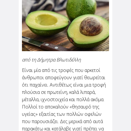
Η πανδημία επηρέασε την ανάγκη του
ανθρώπου να νιώθει ασφάλεια και
δημιούργησε αμφιβολίες για ότι θεωρούσε
δεδομένο. Αυτό...
από τη Δήμητρα Βλωτιδέλλη
Ποιες τροφές βοηθούν τον
Είναι μία από τις τροφές που αρκετοί
μεταβολισμό σου;
άνθρωποι αποφεύγουν γιατί θεωρείται
ότι παχαίνει. Αντιθέτως είναι μια τροφή
από την Κατερίνα Πιπέρη
Είμαι σίγουρη πως αν προσπαθείς να χάσεις
πλούσια σε πρωτεΐνη, καλά λιπαρά,
τα περιττά κιλά -εννοείται πως όλοι έχουμε- ή
αν προσπαθείς να υιοθετήσεις έναν πιο
μέταλλα, ιχνοστοιχεία και πολλά ακόμα.
υγιεινό...
Πολλοί το αποκαλούν «θησαυρό της
υγείας» εξαιτίας των πολλών οφελών
που παρουσιάζει. Δες μερικά από αυτά
παρακάτω και κατάλαβε γιατί πρέπει να