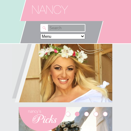
Skip to main content
Λες αυτά που θέλεις εκεί
που θέλεις;
Δε θα σου πω ότι "μια ζωή την έχουμε",
"κάντο" κι άλλα κλασικά που πιστεύω ότι δε
βοηθούν και τόσο. Κι εγώ πολύ συχνά,
αναρωτιέμαι γιατί φοβάμαι να πω αυτά που
θέλω, εκεί που...