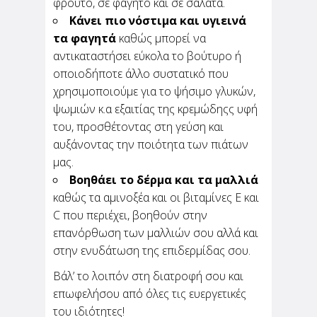
φρούτο, σε φαγητό και σε σαλάτα.
Κάνει πιο νόστιμα και υγιεινά
τα φαγητά
καθώς μπορεί να
αντικαταστήσει εύκολα το βούτυρο ή
οποιοδήποτε άλλο συστατικό που
χρησιμοποιούμε για το ψήσιμο γλυκών,
ψωμιών κ.α εξαιτίας της κρεμώδηςς υφή
του, προσθέτοντας στη γεύση και
αυξάνοντας την ποιότητα των πιάτων
μας.
Βοηθάει το δέρμα και τα μαλλιά
καθώς τα αμινοξέα και οι βιταμίνες E και
C που περιέχει, βοηθούν στην
επανόρθωση των μαλλιών σου αλλά και
στην ενυδάτωση της επιδερμίδας σου.
Βάλ’ το λοιπόν στη διατροφή σου και
επωφελήσου από όλες τις ευεργετικές
του ιδιότητες!