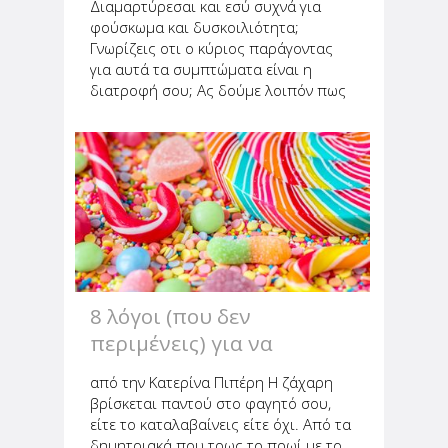
Διαμαρτύρεσαι και εσύ συχνά για
φούσκωμα και δυσκοιλιότητα;
Γνωρίζεις οτι ο κύριος παράγοντας
για αυτά τα συμπτώματα είναι η
διατροφή σου; Ας δούμε λοιπόν πως
μπορείς να αντιμετωπίσεις αυτή τη
δυσάρεστη κατάσταση που
ταλαιπωρεί πολλούς! Πρόσθεσε
προβιοτικά στην διατροφή...
8 λόγοι (που δεν
περιμένεις) για να
ελαττώσεις την ζάχαρη
από την Κατερίνα Πιπέρη Η ζάχαρη
βρίσκεται παντού στο φαγητό σου,
είτε το καταλαβαίνεις είτε όχι. Από τα
δημητριακά που τρως το πρωί με το