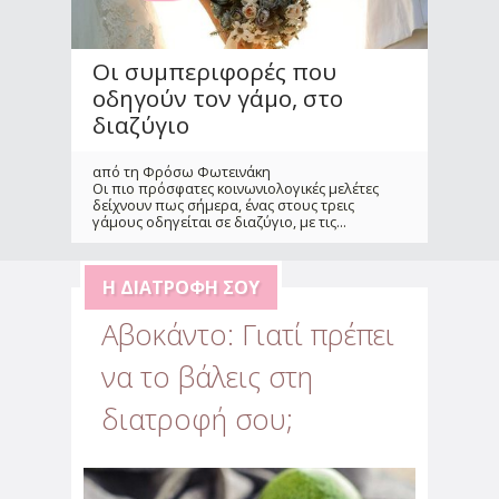
Οι συμπεριφορές που
οδηγούν τον γάμο, στο
διαζύγιο
από τη Φρόσω Φωτεινάκη
Οι πιο πρόσφατες κοινωνιολογικές μελέτες
δείχνουν πως σήμερα, ένας στους τρεις
γάμους οδηγείται σε διαζύγιο, με τις
...
Η ΔΙΑΤΡΟΦΉ ΣΟΥ
Αβοκάντο: Γιατί πρέπει
να το βάλεις στη
Αντιμετώπισε την
διατροφή σου;
αβεβαιότητα & το άγχος
που προκάλεσε η πανδημία
από την Αλεξάνδρα Παυλέτση - Στεφανή