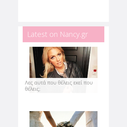
φρούτα και λαχανικά, που θα κάνουν
την γεύση από το smoothie σου
ακαταμάχητη. Βέβαια, θα...
Latest on Nancy.gr
Λες αυτά που θέλεις εκεί που
θέλεις;